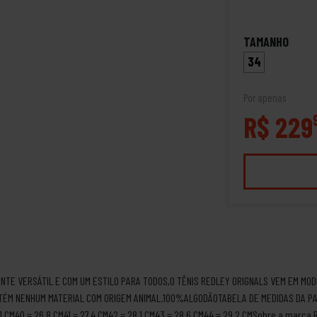
TAMANHO
34
Por apenas
R$ 229
MENTE VERSÁTIL E COM UM ESTILO PARA TODOS,O TÊNIS REDLEY ORIGNALS VEM EM MO
TÉM NENHUM MATERIAL COM ORIGEM ANIMAL.100%ALGODÃOTABELA DE MEDIDAS DA PAL
1 CM40 = 26,8 CM41 = 27,4 CM42 = 28,1 CM43 = 28,6 CM44 = 29,2 CMSobre a marca R