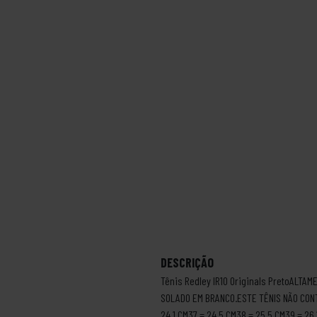
DESCRIÇÃO
Tênis Redley IR10 Originals PretoALTA
SOLADO EM BRANCO.ESTE TÊNIS NÃO CON
24,1 CM37 = 24,5 CM38 = 25,5 CM39 = 26,