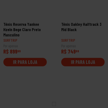
Tênis Reserva Yankee
Tênis Oakley Halftrack 3
Hzeln Bege Claro Preto
Mid Black
Masculino
SURFTRIP
SURFTRIP
Por apenas
Por apenas
R$ 899
R$ 749
99
99
IR PARA LOJA
IR PARA LOJA