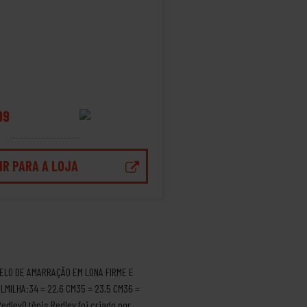
99
IR PARA A LOJA
DELO DE AMARRAÇÃO EM LONA FIRME E
MILHA:34 = 22,6 CM35 = 23,5 CM36 =
edleyO tênis Redley foi criado por