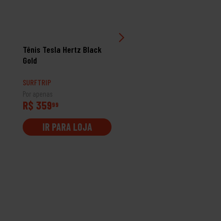
Tênis Tesla Hertz Black
Tênis Oakley Flak 3
Gold
Seashell
SURFTRIP
SURFTRIP
Por apenas
Por apenas
R$ 359
R$ 799
99
99
IR PARA LOJA
IR PARA LOJA