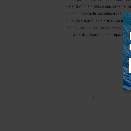
Peter Simon em 1983 e inicialmente foi
linha completa de calçados e vestuário
pisando em gramas e areias. Já que n
sensações, dando liberdade e conforto
bodyboard. Chegaram na Europa, virara