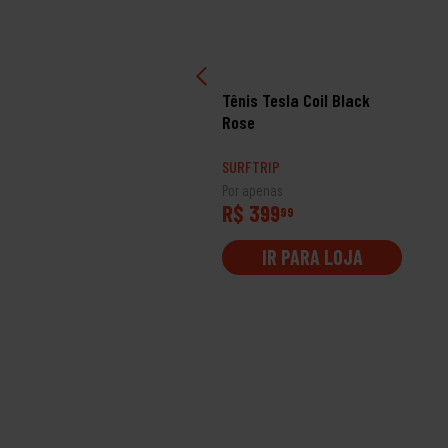
nis Oakley Flak 3 New
Tênis Tesla Coil Black
aki
Rose
RFTRIP
SURFTRIP
 apenas
Por apenas
$ 799
R$ 399
99
99
IR PARA LOJA
IR PARA LOJA