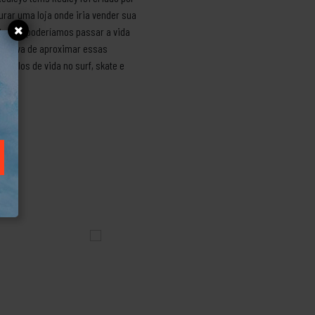
urar uma loja onde iria vender sua
Por ela poderíamos passar a vida
ntativa de aproximar essas
tilos de vida no surf, skate e