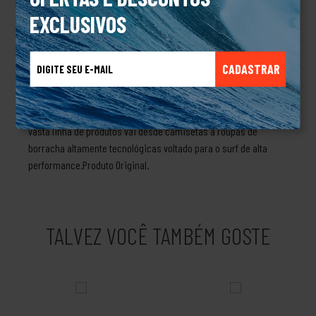
década de 70, através do surfista Gordon Smith Merchant e sua
EXCLUSIVOS
esposa Rena, com a sua paixão pelo surf a marca Billabong
nascia. Conhecida por suas qualidades técnicas dos produtos, a
marca foi crescendo cada vez mais, se tornando mundialmente
CADASTRAR
conhecida. A Billabong é reconhecida pelas suas bermudas e
acessórios que marcam presença pelas praias e torneios em
todo mundo, atingindo os surfistas e seus simpatizantes. Sua
vasta linha de produtos vai desde camisetas a roupas de
borracha altamente tecnológicas voltado para o surf de alta
performance.Produto Original.
TALVEZ VOCÊ TAMBÉM GOSTE