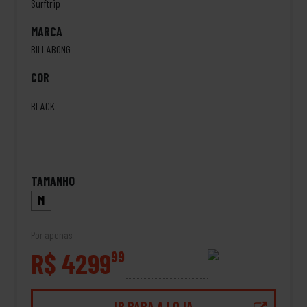
Surftrip
MARCA
BILLABONG
COR
BLACK
TAMANHO
M
Por apenas
R$ 4299
99
IR PARA A LOJA