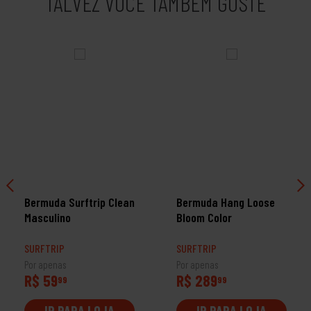
TALVEZ VOCÊ TAMBÉM GOSTE
Bermuda Surftrip Clean
Bermuda Hang Loose
Masculino
Bloom Color
SURFTRIP
SURFTRIP
Por apenas
Por apenas
R$ 59
R$ 289
99
99
IR PARA LOJA
IR PARA LOJA