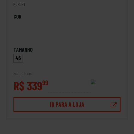
HURLEY
COR
TAMANHO
46
Por apenas
R$ 339
99
IR PARA A LOJA