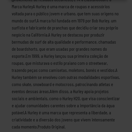
Marca HurleyA Hurley é uma marca de roupas e acessórios
voltada para o público jovem e urbano, que tem suas origens no
mundo do surf.A marca foi fundada em 1979 por Bob Hurley, um
surfista e fabricante de pranchas que decidiu criar seu próprio
negócio na Califórnia.A Hurley se destacou por produzir
bermudas de surf de alta qualidade e performance, chamadas
de boardshorts, que eram usadas por grandes nomes do
esporte.Em 1999, a Hurley lançou sua primeira coleção de
roupas, que misturava o estilo praiano com o streetwear,
trazendo peças como camisetas, moletons, bonés e vestidos.A
Hurley também se envolveu com outras modalidades esportivas,
como skate, snowboard e motocross, patrocinando atletas e
eventos dessas áreas.Além disso, a Hurley apoia projetos
sociais e ambientais, como o Hurley H2O, que visa conscientizar
e ajudar comunidades carentes sobre a importância da água
potável.A Hurley é uma marca que representa a liberdade, a
criatividade e a diversão dos jovens que vivem intensamente
cada momento.Produto Original.