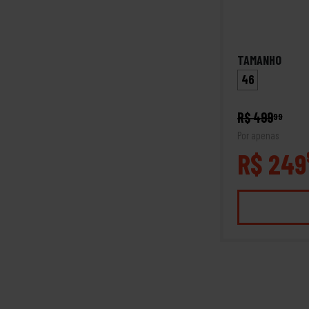
TAMANHO
46
R$ 499
99
Por apenas
R$ 249