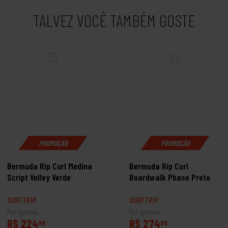
TALVEZ VOCÊ TAMBÉM GOSTE
PROMOÇÃO
PROMOÇÃO
Bermuda Rip Curl Medina
Bermuda Rip Curl
Script Volley Verde
Boardwalk Phase Preto
SURFTRIP
SURFTRIP
Por apenas
Por apenas
R$ 224
R$ 274
99
99