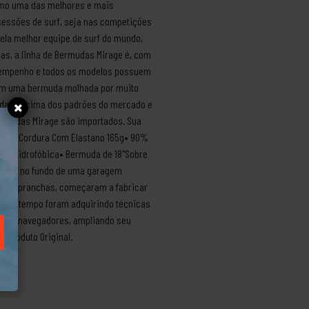
como uma das melhores e mais
sessões de surf, seja nas competições
pela melhor equipe de surf do mundo,
as, a linha de Bermudas Mirage é, com
desempenho e todos os modelos possuem
 com uma bermuda molhada por muito
idade acima dos padrões do mercado e
Bermudas Mirage são importados. Sua
icas:• Cordura Com Elastano 165g• 90%
ida Hidrofóbica• Bermuda de 18"Sobre
Singer, no fundo de uma garagem
 das pranchas, começaram a fabricar
.Com o tempo foram adquirindo técnicas
ard e navegadores, ampliando seu
s.Produto Original.