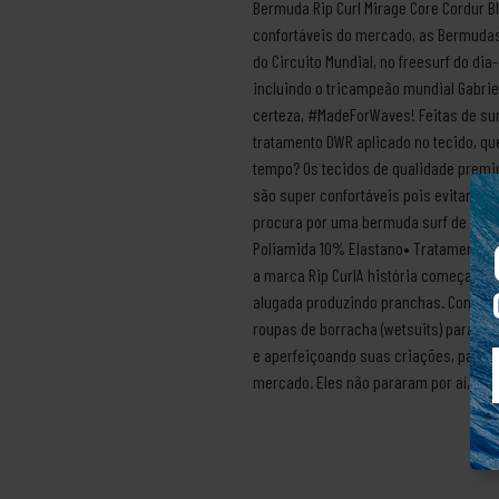
Bermuda Rip Curl Mirage Core Cordur 
confortáveis do mercado, as Bermudas
do Circuito Mundial, no freesurf do d
incluindo o tricampeão mundial Gabrie
certeza, #MadeForWaves! Feitas de su
tratamento DWR aplicado no tecido, q
tempo? Os tecidos de qualidade prem
são super confortáveis pois evitam a
procura por uma bermuda surf de alta 
Poliamida 10% Elastano• Tratamento D
a marca Rip CurlA história começa no 
alugada produzindo pranchas. Com a 
roupas de borracha (wetsuits) para su
e aperfeiçoando suas criações, passa
mercado. Eles não pararam por aí, cri