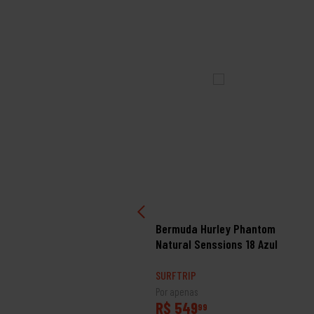
PROMOÇÃO
rmuda Rip Curl Água
Bermuda Hurley Phantom
rage Simulate 20
Natural Senssions 18 Azul
eto/Azul
RFTRIP
SURFTRIP
 apenas
Por apenas
$ 559
R$ 549
99
99