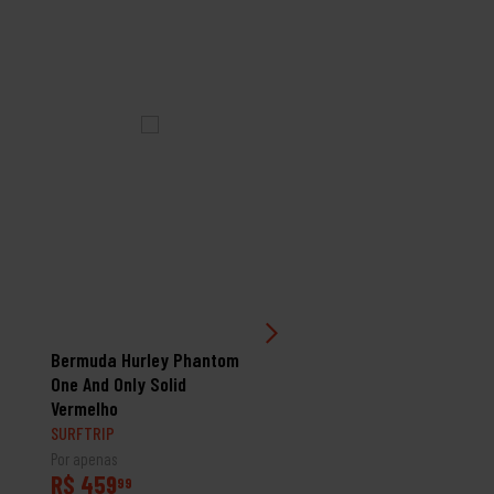
Bermuda Hurley Phantom
Bermuda Rip Curl
One And Only Solid
Boardwalk Jackon Volle
Vermelho
18' Preto
SURFTRIP
SURFTRIP
Por apenas
Por apenas
R$ 459
R$ 399
99
99