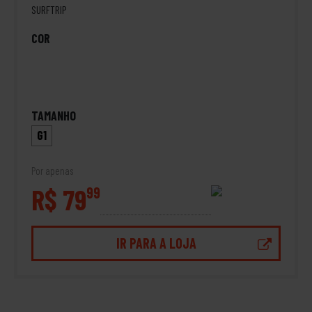
SURFTRIP
COR
TAMANHO
G1
Por apenas
R$ 79
99
IR PARA A LOJA