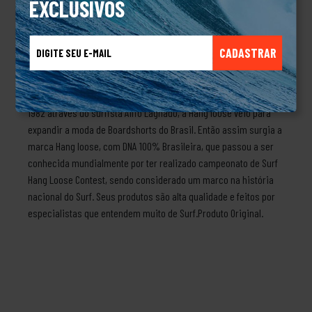
EXCLUSIVOS
moderno e sem exageros. Ideal pra usar no trampo, no rolê ou
na praia — é aquele acessório que fecha o look sem
esforço.Destaques:Cor caqui versátil que combina com
CADASTRAR
qualquer outfitLogo Hang Loose bordado com acabamento
premiumAba curva estilosaConforto e respirabilidade pro dia a
diaConstrução resistente e durávelSobre a marcaCriada em
1982 através do surfista Alfio Lagnado, a Hang loose veio para
expandir a moda de Boardshorts do Brasil. Então assim surgia a
marca Hang loose, com DNA 100% Brasileira, que passou a ser
conhecida mundialmente por ter realizado campeonato de Surf
Hang Loose Contest, sendo considerado um marco na história
nacional do Surf. Seus produtos são alta qualidade e feitos por
especialistas que entendem muito de Surf.Produto Original.