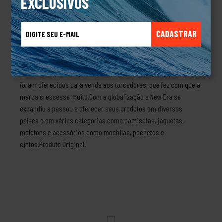
EXCLUSIVOS
um encaixe perfeito com muito conforto.CARACTERÍSTICAS-
SNAPBACK- AJUSTÁVEL- ABA CURVA- BORDADO FRONTAL- MATERIAL:
100% ALGODÃO- IMPORTADO- LICENÇA OFICIALSobre a marca New
CADASTRAR
EraA marca de Buffalo (USA) já é centenária e iniciou em 1920
com o imigrante alemão Ehrhardt Koch fabricando chapéus,
boinas e toucas. Com o tempo se modernizaram e passaram a
fazer bonés para a liga de beisebol americana (MBL) que logo
foram oferecidos para venda aos torcedores, que fez com que a
marca crescesse muito.Com a globalização a New Era se
expandiu a passou a oferecer seus produtos em diversos
países e em várias categorias como camisetas, jaquetas,
moletons e acessórios como mochilas, pochetes e
cintos.Produto Original.