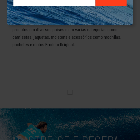
americana (MBL) que logo foram oferecidos para venda aos
torcedores, que fez com que a marca crescesse muito.Com a
globalização a New Era se expandiu a passou a oferecer seus
produtos em diversos países e em várias categorias como
camisetas, jaquetas, moletons e acessórios como mochilas,
pochetes e cintos.Produto Original.