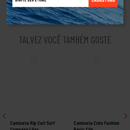
profissionais de alto nível. A Quiksilver nasceu no mar, mas hoje
também é referência no mundo do skateboard.Produto Original.
TALVEZ VOCÊ TAMBÉM GOSTE
Camiseta Rip Curl Surf
Camiseta Ecko Fashion
Company Lilac
Basic Clip