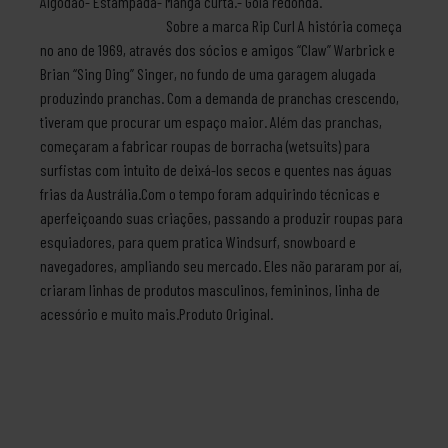
Algodão- Estampada- Manga curta.- Gola redonda.
Sobre a marca Rip Curl A história começa
no ano de 1969, através dos sócios e amigos “Claw” Warbrick e
Brian “Sing Ding” Singer, no fundo de uma garagem alugada
produzindo pranchas. Com a demanda de pranchas crescendo,
tiveram que procurar um espaço maior. Além das pranchas,
começaram a fabricar roupas de borracha (wetsuits) para
surfistas com intuito de deixá-los secos e quentes nas águas
frias da Austrália.Com o tempo foram adquirindo técnicas e
aperfeiçoando suas criações, passando a produzir roupas para
esquiadores, para quem pratica Windsurf, snowboard e
navegadores, ampliando seu mercado. Eles não pararam por aí,
criaram linhas de produtos masculinos, femininos, linha de
acessório e muito mais.Produto Original.