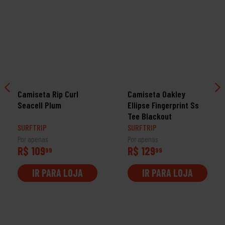
Camiseta Rip Curl
Camiseta Oakley
Seacell Plum
Ellipse Fingerprint Ss
Tee Blackout
SURFTRIP
SURFTRIP
Por apenas
Por apenas
R$ 109
R$ 129
99
99
IR PARA LOJA
IR PARA LOJA