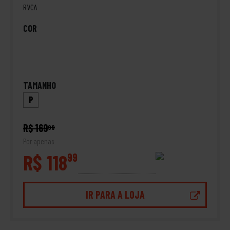
RVCA
COR
TAMANHO
P
R$ 169
99
Por apenas
R$ 118
99
IR PARA A LOJA