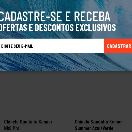
CADASTRE-SE E RECEBA
OFERTAS E DESCONTOS EXCLUSIVOS
TALVEZ VOCÊ TAMBÉM GOSTE
CADASTRAR
Chinelo Sandália Kenner
Chinelo Sandália Kenner
Nk6 Pro
Summer Azul/Verde