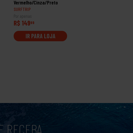
Vermelho/Cinza/Preto
SURFTRIP
SURFTRIP
Por apenas
Por apenas
R$ 149
R$ 129
99
99
IR PARA LOJA
IR PARA LOJA
E RECEBA