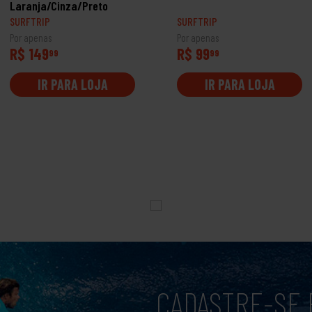
Laranja/Cinza/Preto
SURFTRIP
SURFTRIP
Por apenas
Por apenas
R$ 149
R$ 99
99
99
IR PARA LOJA
IR PARA LOJA
CADASTRE-SE 