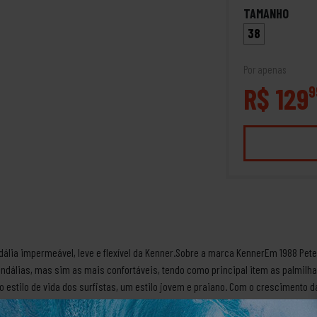
TAMANHO
38
Por apenas
R$ 129
9
ália impermeável, leve e flexível da Kenner.Sobre a marca KennerEm 1988 Peter
ndálias, mas sim as mais confortáveis, tendo como principal item as palmil
o estilo de vida dos surfistas, um estilo jovem e praiano. Com o crescimento 
rf, criando diferentes linhas de produtos e acessórios.Produto Original.