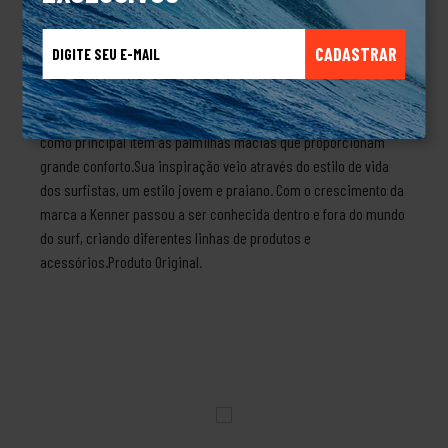
extramacia na cor pretaIdentificador K metálico cor metalSolado
preto tratorado de borracha vulcanizada que promove mais
CADASTRAR
segurança a cada passoSobre a marca KennerEm 1988 Peter
Saimon teve a grande ideia de criar sandálias, mas não eram
quaisquer sandálias, mas sim as mais confortáveis, tendo
como principal item as palmilhas macias que proporcionam
grande conforto.Sua inspiração veio através do estilo de vida
dos surfistas, um estilo jovem e praiano. Com o crescimento da
marca a Kenner passou a ser conhecida dentro e fora do mundo
do surf, criando diferentes linhas de produtos e
acessórios.Produto Original.