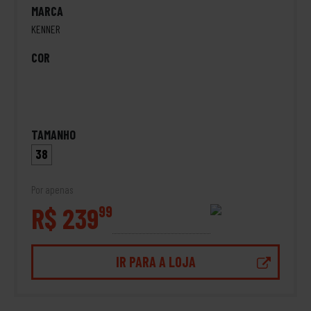
MARCA
KENNER
COR
TAMANHO
38
Por apenas
R$ 239
99
IR PARA A LOJA