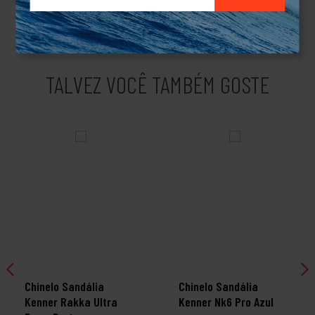
acessórios.Produto Original.
TALVEZ VOCÊ TAMBÉM GOSTE
Chinelo Sandália
Chinelo Sandália
Kenner Rakka Ultra
Kenner Nk6 Pro Azul