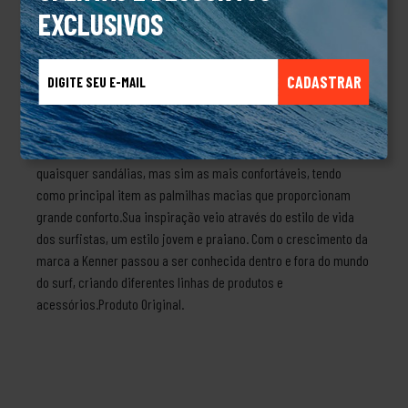
EXCLUSIVOS
aderência, especialmente em pisos molhados, proporcionando
mais segurança em cada passo.- Cabedal em gel maleável-
Palmilha, estampa exclusiva e impermeável. Perfeita para
CADASTRAR
superfícies molhadas- Identificador K- Solado levemente
tratorado e em borracha vulcanizada que garante o atrito com o
solo sem deixar escorregarSobre a marca KennerEm 1988 Peter
Saimon teve a grande ideia de criar sandálias, mas não eram
quaisquer sandálias, mas sim as mais confortáveis, tendo
como principal item as palmilhas macias que proporcionam
grande conforto.Sua inspiração veio através do estilo de vida
dos surfistas, um estilo jovem e praiano. Com o crescimento da
marca a Kenner passou a ser conhecida dentro e fora do mundo
do surf, criando diferentes linhas de produtos e
acessórios.Produto Original.