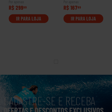
Por apenas
Por apenas
R$ 299
R$ 167
99
99
IR PARA LOJA
IR PARA LOJA
CADASTRE-SE E RECEBA
OFERTAS E DESCONTOS EXCLUSIVOS