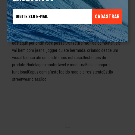
dia.Produzido com tecido macio e resistente, esse moletom tem
o caimento ideal — nem pesado demais, nem leve demais —
CADASTRAR
perfeito pra dias mais frios ou pra compor aquele look casual de
respeito. O capuz ajustável e o bolso canguru trazem
praticidade, enquanto a identidade visual da Ecko garante
destaque por onde você passar.Versátil e fácil de combinar, ele
vai bem com jeans, jogger ou até bermuda, criando desde um
visual básico até um outfit mais estiloso.Destaques do
produto:Modelagem confortável e modernaBolso canguru
funcionalCapuz com ajusteTecido macio e resistenteEstilo
streetwear clássico