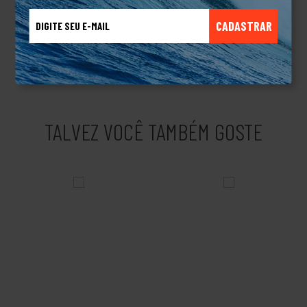
prescrição, oferecendo alta qualidade consistente no ajuste,
CADASTRAR
formato e funcionalidade da lente até a armação.Prizm
SapphireTransmissão da luz: 12%Condições de iluminação: Alta
luminosidadeCor da lente base: CinzaDocumento Informativo: 3
TALVEZ VOCÊ TAMBÉM GOSTE