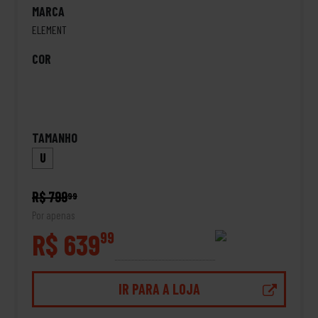
MARCA
ELEMENT
COR
TAMANHO
U
R$ 799
99
Por apenas
R$ 639
99
IR PARA A LOJA