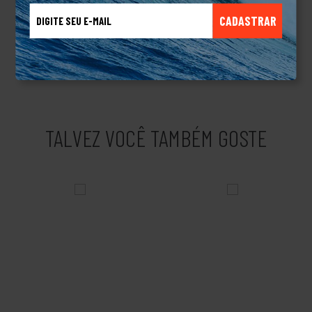
e dedicação a Element cresceu, aumentou a sua linha de
produtos para roupas masculinas, femininas e acessórios de
CADASTRAR
melhor qualidade e com muita tecnologia envolvida e tornou-se
uma das marcas mais clássicas do Skateboard mundial.Produto
Original.
TALVEZ VOCÊ TAMBÉM GOSTE