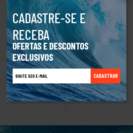
U
CADASTRE-SE E
PRODUTO INDISPONÍVEL
RECEBA
OFERTAS E DESCONTOS
EXCLUSIVOS
DESCRIÇÃO
Suporte Gopro Para Capacete Aberto GVProduto Original.
CADASTRAR