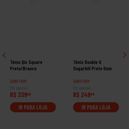
Tênis Qix Square
Tênis Double G
Preto/Branco
Sugarhill Preto Gum
SURFTRIP
SURFTRIP
Por apenas
Por apenas
R$ 339
R$ 249
99
99
IR PARA LOJA
IR PARA LOJA