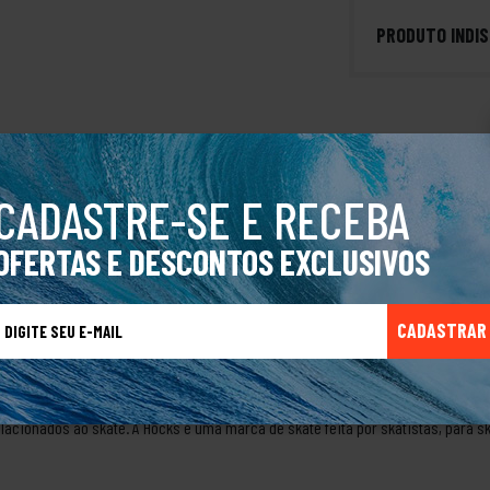
PRODUTO INDIS
ao passado e viver a essência do skate. Apresentamos o novo tênis da linha vi
CADASTRE-SE E RECEBA
l inspiração nas clássicas silhuetas dos anos 2000. O cabedal é uma verdadei
os materiais e acabamentos para criar uma estética única e um visual urban
OFERTAS E DESCONTOS EXCLUSIVOS
so mocado, calcanhar conformado e super acolchoado, cadarço fatlace + passa
aque, palmilha FlexForm em P.U termo conformado proporcionando maior confor
uma marca de skate brasileira que nasceu em 2002 na cidade de Nova Hamburgo
CADASTRAR
meçou a desenvolver os produtos com o objetivo de atender às necessidades e a
logia e design dos seus tênis, roupas e acessórios, que são inspirados na cul
onais e amadores que representam a marca em competições e eventos pelo Br
lacionados ao skate. A Hocks é uma marca de skate feita por skatistas, para sk