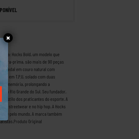
PONÍVEL
vência: Hocks Bold, um modelo que
ra obra-prima, são mais de 90 peças
o. Cabedal em couro natural com
dores em T.P.U, solado com duas
to e memória, prolongando a
, no Rio Grande do Sul. Seu fundador,
o estilo dos praticantes do esporte. A
tura streetwear e no hip hop. A Hocks
asil e pelo mundo. A marca também
atistas.Produto Original