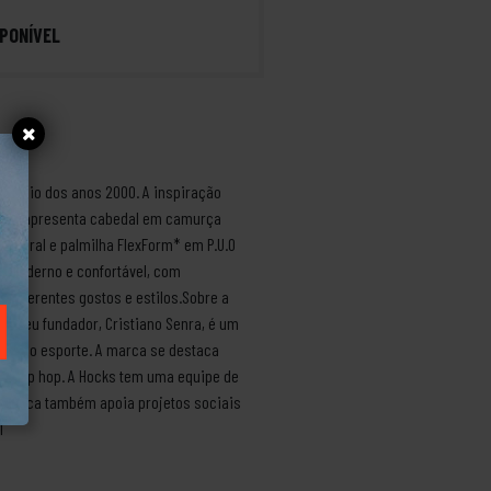
PONÍVEL
nício dos anos 2000. A inspiração
hoje, apresenta cabedal em camurça
 natural e palmilha FlexForm* em P.U.O
n moderno e confortável, com
s diferentes gostos e estilos.Sobre a
. Seu fundador, Cristiano Senra, é um
tes do esporte. A marca se destaca
 no hip hop. A Hocks tem uma equipe de
A marca também apoia projetos sociais
l