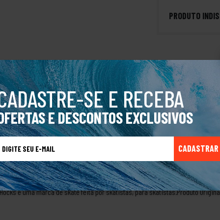
PRODUTO INDIS
aciar um desejo dos nossos skatistas pelo resgate das icônicas silhuetas do i
CADASTRE-SE E RECEBA
 no auge dessa época. Sem deixar de atualizar com tudo que temos de melhor 
, costuras duplas, traseira e lingueta acolchoado, fachete e soleta em borracha
OFERTAS E DESCONTOS EXCLUSIVOS
 para o skate, mas que também pode ser usado no dia a dia. Ele tem um desig
cia. O tênis Hocks possui diversos modelos, cores e estampas, para atender ao
asileira que nasceu em 2002 na cidade de Nova Hamburgo, no Rio Grande do Sul
CADASTRAR
 produtos com o objetivo de atender às necessidades e ao estilo dos pratican
s seus tênis, roupas e acessórios, que são inspirados na cultura streetwear e
ue representam a marca em competições e eventos pelo Brasil e pelo mundo. 
Hocks é uma marca de skate feita por skatistas, para skatistas.Produto Origina