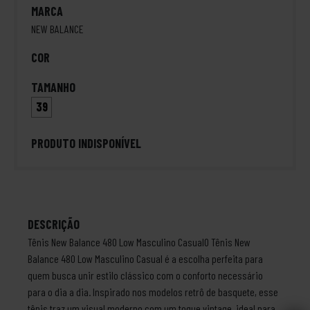
MARCA
NEW BALANCE
COR
TAMANHO
39
PRODUTO INDISPONÍVEL
DESCRIÇÃO
Tênis New Balance 480 Low Masculino CasualO Tênis New
Balance 480 Low Masculino Casual é a escolha perfeita para
quem busca unir estilo clássico com o conforto necessário
para o dia a dia. Inspirado nos modelos retrô de basquete, esse
tênis traz um visual moderno com um toque vintage, ideal para