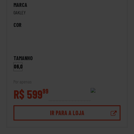
MARCA
OAKLEY
COR
TAMANHO
06,0
Por apenas
R$ 599
99
IR PARA A LOJA