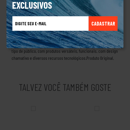
1975 pelo cientista Jim Jannard, que começou criando
EXCLUSIVOS
manoplas para motocicletas com um design bastante inovador.
Com esse mesmo espírito, Jim resolveu criar óculos de sol
CADASTRAR
desenvolvidos para pilotos de carro de corrida e, com o passar
do tempo, foi desenvolvendo mochilas para alpinismo, calçados
esportivos e relógios de pulso. Não demorou para marca
expandir para diversas outras categorias alcançando todo o
tipo de público, com produtos versáteis, funcionais, com design
chamativo e diversos recursos tecnológicos.Produto Original.
TALVEZ VOCÊ TAMBÉM GOSTE