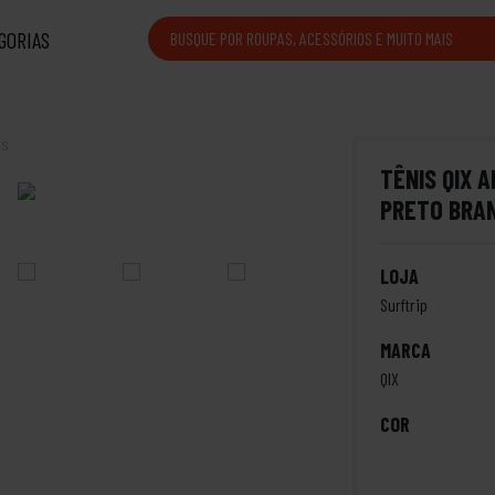
GORIAS
is
TÊNIS QIX 
PRETO BRA
LOJA
Surftrip
MARCA
QIX
COR