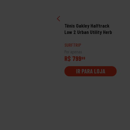
otetor Solar Brazinco
Tênis Oakley Halftrack
s 50 Bege Escuro
Low 2 Urban Utility Herb
RFTRIP II
SURFTRIP
 apenas
Por apenas
$ 99
R$ 799
99
99
IR PARA LOJA
IR PARA LOJA