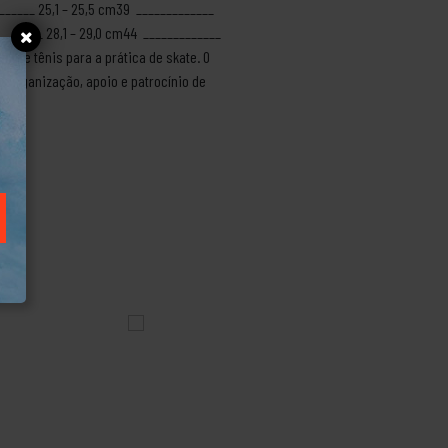
______ 25,1 – 25,5 cm39 _____________
________ 28,1 – 29,0 cm44 _____________
o de tênis para a prática de skate. O
a organização, apoio e patrocínio de