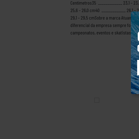
Centímetros35 _____________ 23,1 – 23
25,6 – 26,0 cm40 _____________ 26,1 – 
29,1 – 29,5 cmSobre a marca Atuando de
diferencial da empresa sempre foi a c
campeonatos, eventos e skatistas. Ess