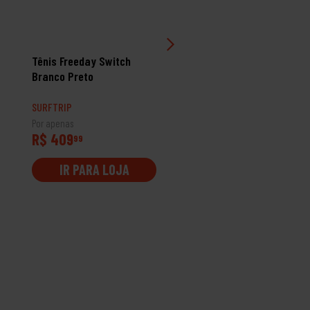
Tênis Freeday Switch
Tênis Double G Sugarhill
Branco Preto
Preto Grafite
SURFTRIP
SURFTRIP
Por apenas
Por apenas
R$ 409
R$ 249
99
99
IR PARA LOJA
IR PARA LOJA