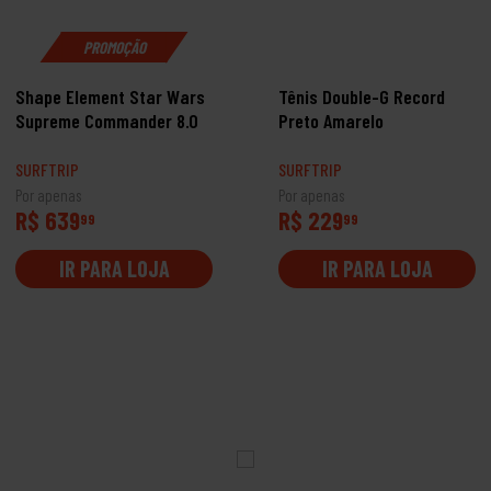
PROMOÇÃO
Shape Element Star Wars
Tênis Double-G Record
Supreme Commander 8.0
Preto Amarelo
SURFTRIP
SURFTRIP
Por apenas
Por apenas
R$ 639
R$ 229
99
99
IR PARA LOJA
IR PARA LOJA