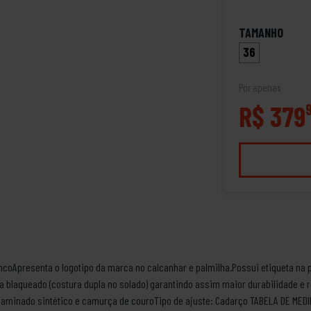
TAMANHO
36
Por apenas
R$ 379
ncoApresenta o logotipo da marca no calcanhar e palmilha.Possui etiqueta na p
a blaqueado (costura dupla no solado) garantindo assim maior durabilidade e r
e laminado sintético e camurça de couroTipo de ajuste: Cadarço TABELA DE MEDI