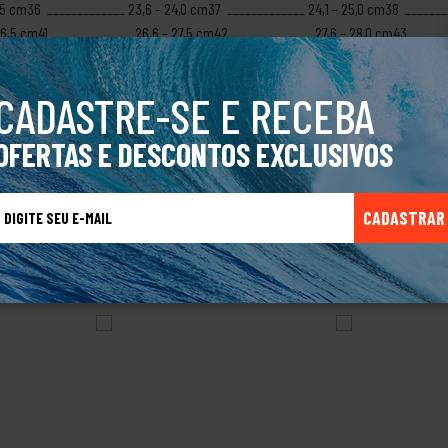
,5 cm36 _____________ 23,6 – 24,0 cm37 _____________ 24,1 – 25,0 cm38 _______
26,5 cm41 _____________ 26,6 – 27,5 cm42 _____________ 27,6 – 28,0 cm43 _____
sde 1991 no mercado calçadista, a QIX International especializou-se na produçã
onstante preocupação com a qualidade do produto e o incentivo ao skate, com 
CADASTRE-SE E RECEBA
a atitude impulsionou a expansão da marca por todo Brasil.Produto Original.
OFERTAS E DESCONTOS EXCLUSIVOS
CADASTRAR
TALVEZ VOCÊ TAMBÉM GOSTE