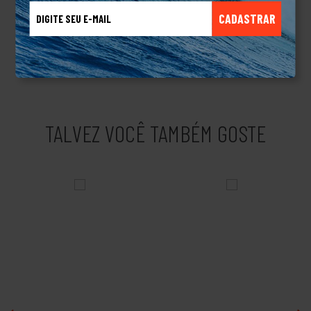
com a qualidade do produto e o incentivo ao skate, com a
CADASTRAR
organização, apoio e patrocínio de campeonatos, eventos e
skatistas. Essa atitude impulsionou a expansão da marca por
todo Brasil.Produto Original.
TALVEZ VOCÊ TAMBÉM GOSTE