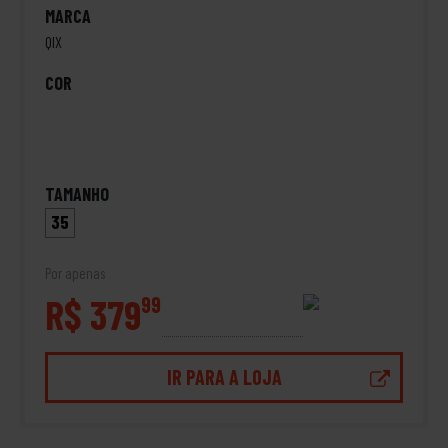
MARCA
QIX
COR
TAMANHO
35
Por apenas
R$ 379
99
IR PARA A LOJA