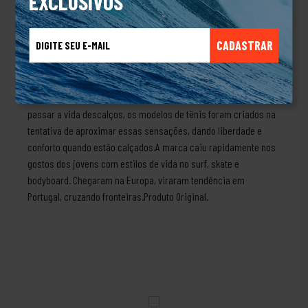
EXCLUSIVOS
Redley foi criado por Peter Simon em 1983 e inicialmente foi
vendido nas lojas Cantão. Com a grande procura, em 1985, Peter
CADASTRAR
decidiu inaugurar uma loja onde iria vender sua linha completa
de calçados e vestuários.A Redley acredita que o melhor
calçado que existe é a sola dos nossos pés. Por ela poderíamos
passar a vida pisando em gramas e areias. Já que não podemos
passar a vida descalços, os modelos de tênis foram criados na
tentativa de aproximar essas sensações, dando liberdade e
conforto quando estão calçados.A marca caiu rapidamente nos
gostos dos jovens com estilos de vida no surf, skate e
bodyboard. Chegaram na Europa, viraram tendência em
Portugal, cruzando fronteiras.Produto Original.