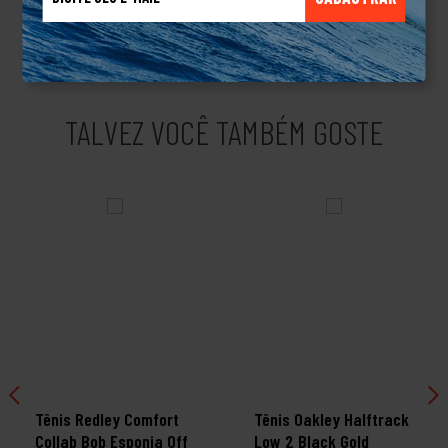
conhecida por trabalhar com materiais de alta qualidade,
resistência e um ótimo custo-benefício.
TALVEZ VOCÊ TAMBÉM GOSTE
Tênis Redley Comfort
Tênis Oakley Halftrack
Collab Bob Esponja Off
Low 2 Black Gold