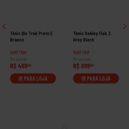
Tênis Qix Trek Preto E
Tênis Oakley Flak 3
Branco
Grey Black
SURFTRIP
SURFTRIP
Por apenas
Por apenas
R$ 499
R$ 899
99
99
IR PARA LOJA
IR PARA LOJA