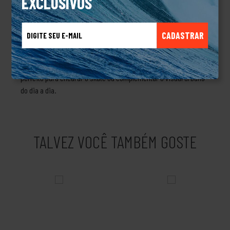
EXCLUSIVOS
com tecnologia de absorção de impacto – Proporciona conforto
duradouro e proteção contra impactos durante a caminhada ou
prática de skate.Detalhes exclusivos – Bordado exclusivo da
CADASTRAR
marca, que confere um acabamento sofisticado e eleva o
design do tênis.Tênis Tesla Hertz White Art é ideal para quem
não abre mão de um calçado estiloso, resistente e funcional,
perfeito para encarar o skate ou complementar o visual urbano
do dia a dia.
TALVEZ VOCÊ TAMBÉM GOSTE