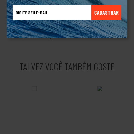
montanha, seja onde for a Roxy faz questão de estar presente.A
marca busca tendencias e veste suas meninas com estilo,
CADASTRAR
trazendo confecções como camisetas, moletons, biquinis,
roupas de academia, roupas de borracha, vestidos, saias e
muito mais da melhor qualidade e com as melhores
estampas.Produto Original.
TALVEZ VOCÊ TAMBÉM GOSTE