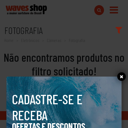
FOTOGRAFIA
Home
Eletrônicos
Câmeras
Fotografia
Não encontramos produtos no
filtro solicitado!
CADASTRE-SE E
RECEBA
Copyright © 2018 www.wavesshop.com.br - Todos os direitos reservados
OFERTAS E DESCONTOS