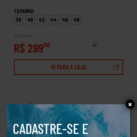
TAMANHO
38
40
42
44
46
48
Por apenas
R$ 299
00
IR PARA A LOJA
DESCRIÇÃO
BERMUDA JEANS 73 BLUE
CADASTRE-SE E