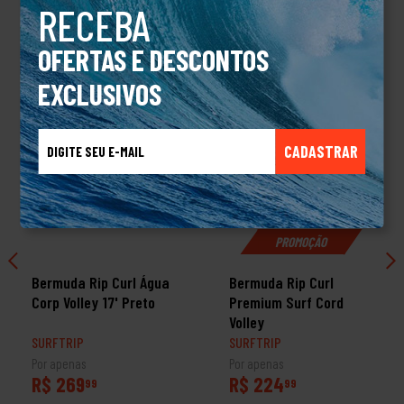
RECEBA
TALVEZ VOCÊ TAMBÉM GOSTE
OFERTAS E DESCONTOS
EXCLUSIVOS
CADASTRAR
PROMOÇÃO
Bermuda Rip Curl Água
Bermuda Rip Curl
Corp Volley 17' Preto
Premium Surf Cord
Volley
SURFTRIP
SURFTRIP
Por apenas
Por apenas
R$ 269
R$ 224
99
99