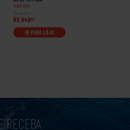
SURFTRIP
SURFTRIP
Por apenas
Por apenas
R$ 649
R$ 699
99
99
IR PARA LOJA
IR PARA LOJA
E RECEBA