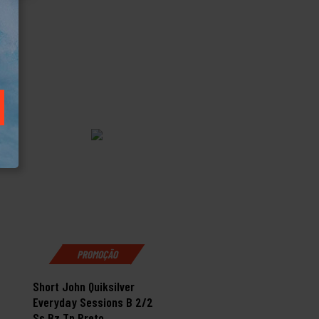
PROMOÇÃO
PROMOÇÃO
Short John Quiksilver
Raquete Beach Tennis
Everyday Sessions B 2/2
Aloha Pink Full Carbon
Ss Bz Tn Preto