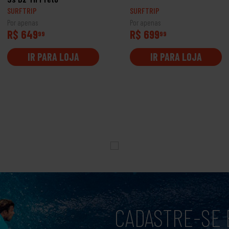
SURFTRIP
SURFTRIP
Por apenas
Por apenas
R$ 649
R$ 699
99
99
IR PARA LOJA
IR PARA LOJA
CADASTRE-SE 