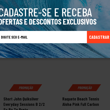
CADASTRE-SE E RECEBA
OFERTAS E DESCONTOS EXCLUSIVOS
TALVEZ VOCÊ TAMBÉM GOSTE
CADASTRAR
PROMOÇÃO
PROMOÇÃO
Short John Quiksilver
Raquete Beach Tennis
Everyday Sessions B 2/2
Aloha Pink Full Carbon
Ss Bz Tn Preto