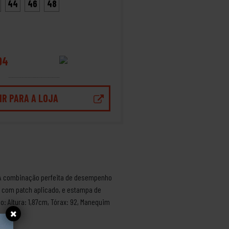
44
46
48
94
IR PARA A LOJA
. A combinação perfeita de desempenho
o com patch aplicado, e estampa de
: Altura: 1,87cm, Tórax: 92, Manequim