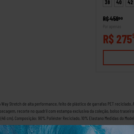
38
40
42
R$ 459
90
Por apenas
R$ 275
Way Stretch de alta performance, feito de plástico de garrafas PET reciclado
a secagem, recorte no quadril com estampa exclusiva da coleção, bolso traseir
 (46 cm). Composição: 90% Poliéster Reciclado, 10% Elastano Medidas do Modelo