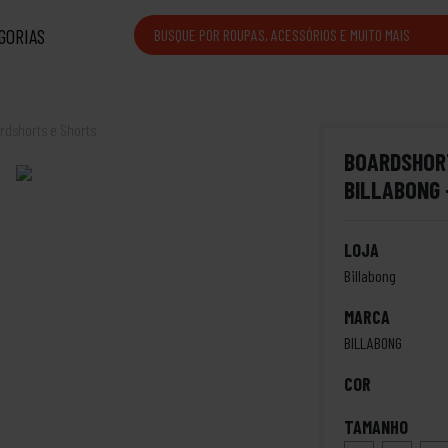
GORIAS
rdshorts e Shorts
BOARDSHOR
BILLABONG 
LOJA
Billabong
MARCA
BILLABONG
COR
TAMANHO