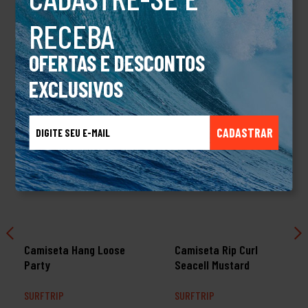
RECEBA
TALVEZ VOCÊ TAMBÉM GOSTE
OFERTAS E DESCONTOS
EXCLUSIVOS
CADASTRAR
Camiseta Hang Loose
Camiseta Rip Curl
Party
Seacell Mustard
SURFTRIP
SURFTRIP