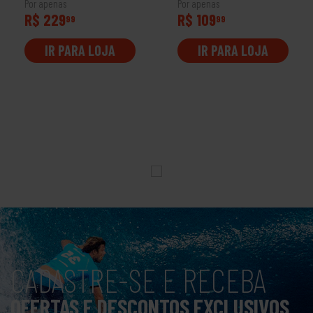
Por apenas
Por apenas
R$ 229
R$ 109
99
99
IR PARA LOJA
IR PARA LOJA
CADASTRE-SE E RECEBA
OFERTAS E DESCONTOS EXCLUSIVOS