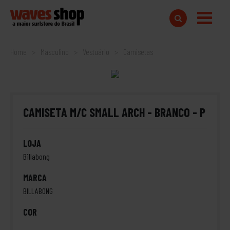
Home
Masculino
Vestuário
Camisetas
CAMISETA M/C SMALL ARCH - BRANCO - P
LOJA
Billabong
MARCA
BILLABONG
COR