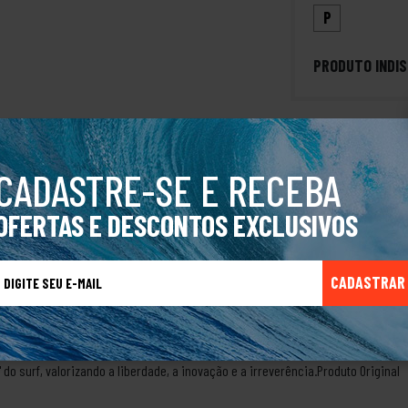
P
PRODUTO INDIS
CADASTRE-SE E RECEBA
Lost Sheep Skull I, é uma peça de estilo urbano e moderno, voltada para aquel
OFERTAS E DESCONTOS EXCLUSIVOS
odão de alta qualidade, garantindo um toque suave e respirabilidade.100% Al
haper Matt Biolos, conhecido como Mayhem, que começou a fazer suas próprias
spirava no ambiente de surf da região, onde convivia com shapers e surfistas 
CADASTRAR
as.O nome Lost surgiu de uma brincadeira com o fato de Biolos e seus amigos
s no uso de roupas de surf. Eles queriam criar um conceito mais moderno e ir
u seus primeiros vídeos de surf, que mostravam um estilo de vida mais livre e
ias ou padrões, mas transmitindo sua identidade através de uma linha comple
do surf, valorizando a liberdade, a inovação e a irreverência.Produto Original