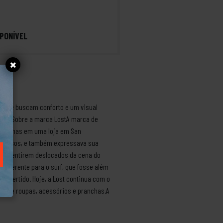
PONÍVEL
es que buscam conforto e um visual
godãoSobre a marca LostA marca de
 pranchas em uma loja em San
talentosos, e também expressava sua
 se sentirem deslocados da cena do
reverente para o surf, que fosse além
 divertido. Hoje, a Lost continua com o
ta de roupas, acessórios e pranchas.A