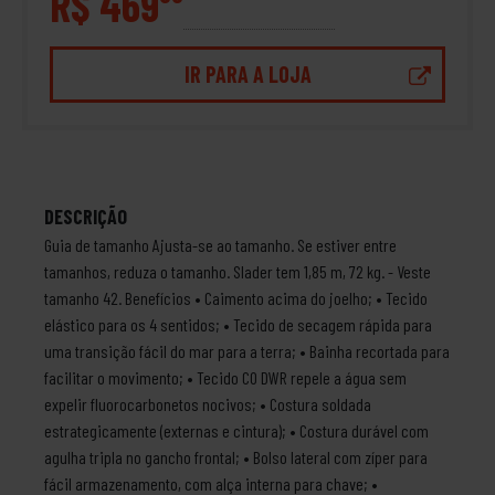
R$ 469
IR PARA A LOJA
DESCRIÇÃO
Guia de tamanho Ajusta-se ao tamanho. Se estiver entre
tamanhos, reduza o tamanho. Slader tem 1,85 m, 72 kg. - Veste
tamanho 42. Benefícios • Caimento acima do joelho; • Tecido
elástico para os 4 sentidos; • Tecido de secagem rápida para
uma transição fácil do mar para a terra; • Bainha recortada para
facilitar o movimento; • Tecido C0 DWR repele a água sem
expelir fluorocarbonetos nocivos; • Costura soldada
estrategicamente (externas e cintura); • Costura durável com
agulha tripla no gancho frontal; • Bolso lateral com zíper para
fácil armazenamento, com alça interna para chave; •