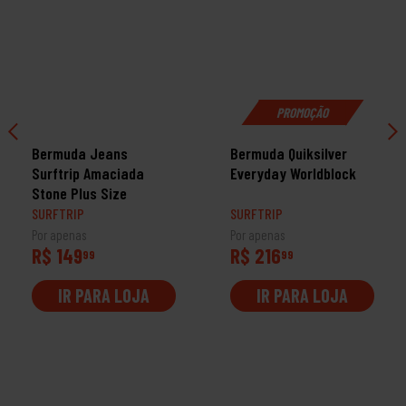
PROMOÇÃO
Bermuda Jeans
Bermuda Quiksilver
Surftrip Amaciada
Everyday Worldblock
Stone Plus Size
SURFTRIP
SURFTRIP
Por apenas
Por apenas
R$ 149
R$ 216
99
99
IR PARA LOJA
IR PARA LOJA