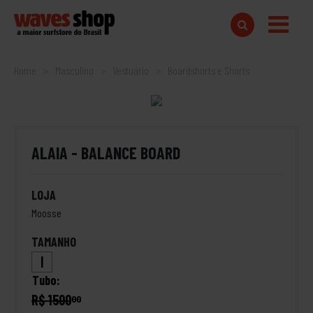
Home
Masculino
Vestuário
Boardshorts e Shorts
ALAIA - BALANCE BOARD
LOJA
Moosse
TAMANHO
|
Tubo:
R$ 1500
00