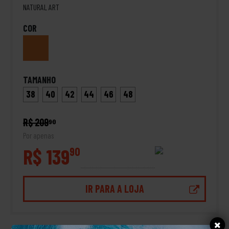
NATURAL ART
COR
TAMANHO
38
40
42
44
46
48
R$ 209
90
Por apenas
R$ 139
90
IR PARA A LOJA