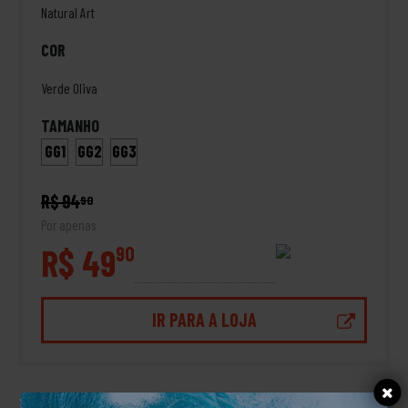
Natural Art
COR
Verde Oliva
TAMANHO
GG1
GG2
GG3
R$ 94
90
Por apenas
R$ 49
90
IR PARA A LOJA