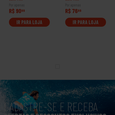
Por apenas
Por apenas
R$ 90
R$ 76
99
99
IR PARA LOJA
IR PARA LOJA
CADASTRE-SE E RECEBA