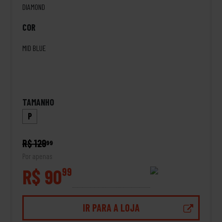
DIAMOND
COR
MID BLUE
TAMANHO
P
R$ 129
99
Por apenas
R$ 90
99
IR PARA A LOJA