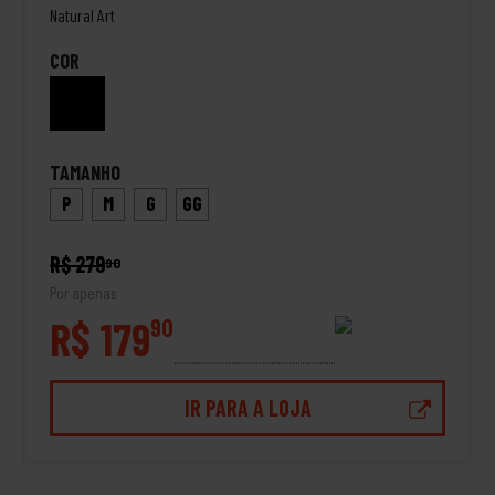
Natural Art
COR
TAMANHO
P
M
G
GG
R$ 279
90
Por apenas
R$ 179
90
IR PARA A LOJA