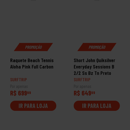
PROMOÇÃO
PROMOÇÃO
Raquete Beach Tennis
Short John Quiksilver
Aloha Pink Full Carbon
Everyday Sessions B
2/2 Ss Bz Tn Preto
SURFTRIP
SURFTRIP
Por apenas
Por apenas
R$ 699
R$ 649
99
99
IR PARA LOJA
IR PARA LOJA