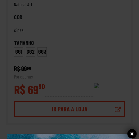
Natural Art
COR
cinza
TAMANHO
GG1
GG2
GG3
R$ 99
90
Por apenas
R$ 69
90
IR PARA A LOJA