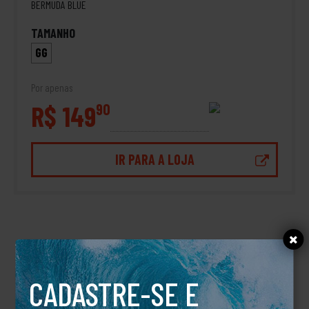
BERMUDA BLUE
TAMANHO
GG
Por apenas
R$ 149
90
IR PARA A LOJA
DESCRIÇÃO
Camiseta ED Speak RVCA
CADASTRE-SE E