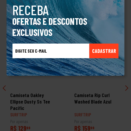
RECEBA
TALVEZ VOCÊ TAMBÉM GOSTE
OFERTAS E DESCONTOS
EXCLUSIVOS
CADASTRAR
Camiseta Oakley
Camiseta Rip Curl
Ellipse Dusty Ss Tee
Washed Blade Azul
Pacific
SURFTRIP
SURFTRIP
Por apenas
Por apenas
R$ 129
R$ 159
99
99