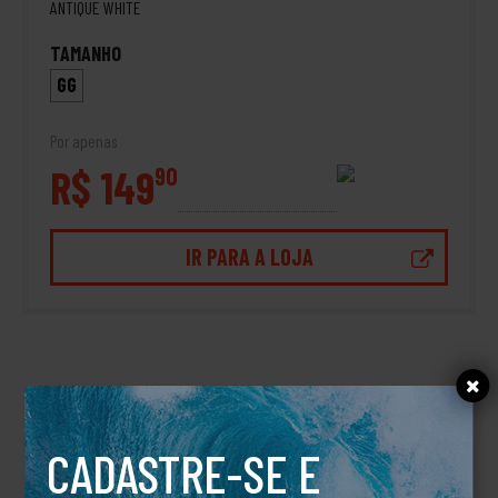
ANTIQUE WHITE
TAMANHO
GG
Por apenas
R$ 149
90
IR PARA A LOJA
DESCRIÇÃO
Camiseta Liberty RVCA
CADASTRE-SE E