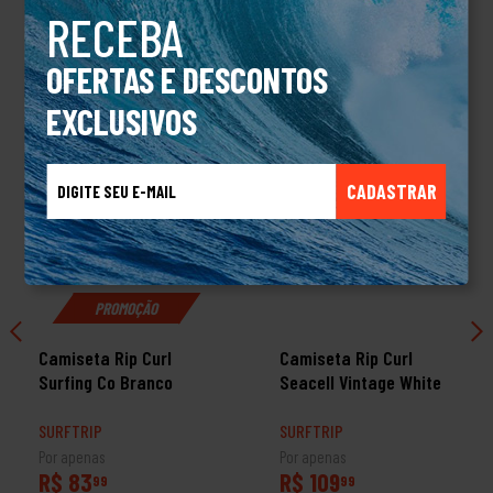
RECEBA
TALVEZ VOCÊ TAMBÉM GOSTE
OFERTAS E DESCONTOS
EXCLUSIVOS
CADASTRAR
PROMOÇÃO
Camiseta Rip Curl
Camiseta Rip Curl
Surfing Co Branco
Seacell Vintage White
SURFTRIP
SURFTRIP
Por apenas
Por apenas
R$ 83
R$ 109
99
99