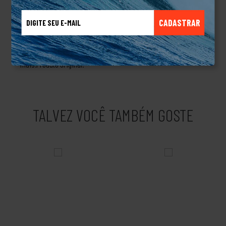
tempo foram adquirindo técnicas e aperfeiçoando suas
criações, passando a produzir roupas para esquiadores, para
CADASTRAR
quem pratica Windsurf, snowboard e navegadores, ampliando
seu mercado. Eles não pararam por aí, criaram linhas de
produtos masculinos, femininos, linha de acessório e muito
mais.Produto Original.
TALVEZ VOCÊ TAMBÉM GOSTE