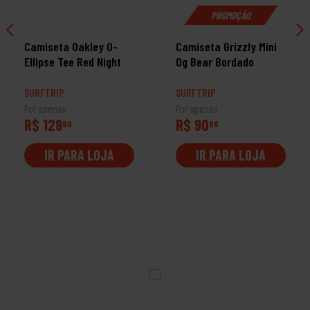
PROMOÇÃO
Camiseta Oakley O-
Camiseta Grizzly Mini
Ellipse Tee Red Night
Og Bear Bordado
SURFTRIP
SURFTRIP
Por apenas
Por apenas
R$ 129
R$ 90
99
99
IR PARA LOJA
IR PARA LOJA